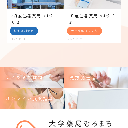
2月度当番薬局のお知
1月度当番薬局のお知ら
らせ
せ
城東調剤薬局
大学薬局むろまち
2024.01.30
2024.01.11
よくあるご質問
処方箋送信
オンライン服薬指導